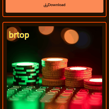
Download